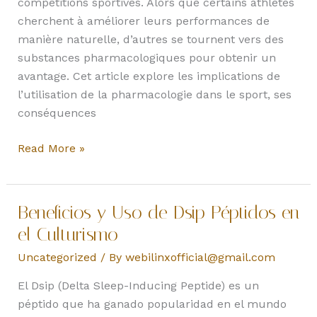
compétitions
compétitions sportives. Alors que certains athlètes
cherchent à améliorer leurs performances de
manière naturelle, d’autres se tournent vers des
substances pharmacologiques pour obtenir un
avantage. Cet article explore les implications de
l’utilisation de la pharmacologie dans le sport, ses
conséquences
Read More »
Beneficios y Uso de Dsip Péptidos en
Beneficios
y
el Culturismo
Uso
Uncategorized
/ By
webilinxofficial@gmail.com
de
Dsip
El Dsip (Delta Sleep-Inducing Peptide) es un
Péptidos
péptido que ha ganado popularidad en el mundo