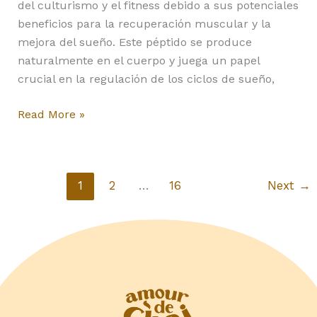
en
del culturismo y el fitness debido a sus potenciales
el
beneficios para la recuperación muscular y la
Culturismo
mejora del sueño. Este péptido se produce
naturalmente en el cuerpo y juega un papel
crucial en la regulación de los ciclos de sueño,
Read More »
1
2
…
16
Next
→