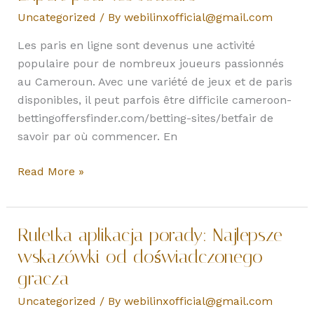
Ligne
Uncategorized
/ By
webilinxofficial@gmail.com
Cameroun
:
Les paris en ligne sont devenus une activité
Guide
populaire pour de nombreux joueurs passionnés
Expert
au Cameroun. Avec une variété de jeux et de paris
pour
disponibles, il peut parfois être difficile cameroon-
les
bettingoffersfinder.com/betting-sites/betfair de
Joueurs
savoir par où commencer. En
Read More »
Ruletka aplikacja porady: Najlepsze
Ruletka
aplikacja
wskazówki od doświadczonego
porady:
gracza
Najlepsze
Uncategorized
/ By
webilinxofficial@gmail.com
wskazówki