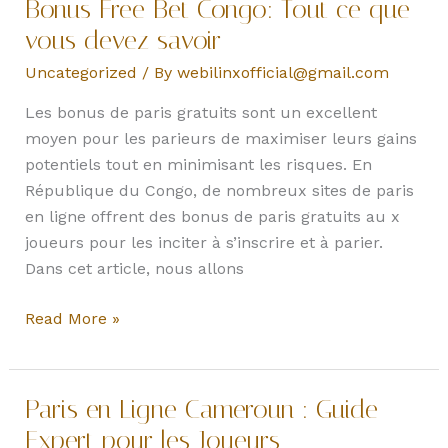
Bonus Free Bet Congo: Tout ce que
Bonus
Free
vous devez savoir
Bet
Uncategorized
/ By
webilinxofficial@gmail.com
Congo:
Tout
Les bonus de paris gratuits sont un excellent
ce
moyen pour les parieurs de maximiser leurs gains
que
potentiels tout en minimisant les risques. En
vous
République du Congo, de nombreux sites de paris
devez
en ligne offrent des bonus de paris gratuits au x
savoir
joueurs pour les inciter à s’inscrire et à parier.
Dans cet article, nous allons
Read More »
Paris en Ligne Cameroun : Guide
Paris
en
Expert pour les Joueurs