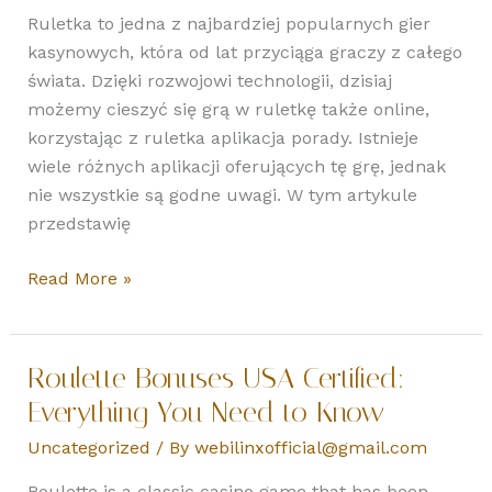
od
Ruletka to jedna z najbardziej popularnych gier
doświadczonego
kasynowych, która od lat przyciąga graczy z całego
gracza
świata. Dzięki rozwojowi technologii, dzisiaj
możemy cieszyć się grą w ruletkę także online,
korzystając z ruletka aplikacja porady. Istnieje
wiele różnych aplikacji oferujących tę grę, jednak
nie wszystkie są godne uwagi. W tym artykule
przedstawię
Read More »
Roulette Bonuses USA Certified:
Roulette
Bonuses
Everything You Need to Know
USA
Uncategorized
/ By
webilinxofficial@gmail.com
Certified:
Everything
Roulette is a classic casino game that has been