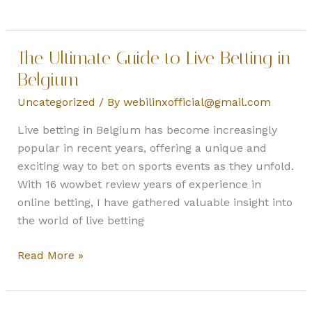
The Ultimate Guide to Live Betting in
The
Ultimate
Belgium
Guide
Uncategorized
/ By
webilinxofficial@gmail.com
to
Live
Live betting in Belgium has become increasingly
Betting
popular in recent years, offering a unique and
in
exciting way to bet on sports events as they unfold.
Belgium
With 16 wowbet review years of experience in
online betting, I have gathered valuable insight into
the world of live betting
Read More »