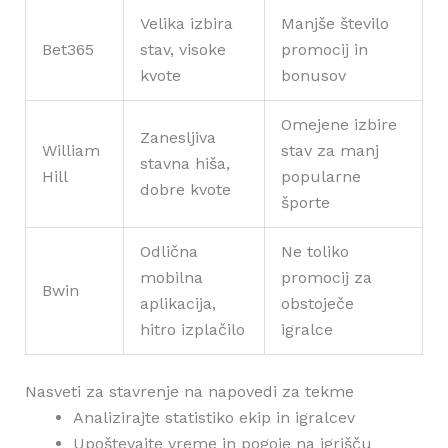
Velika izbira
Manjše število
Bet365
stav, visoke
promocij in
kvote
bonusov
Omejene izbire
Zanesljiva
William
stav za manj
stavna hiša,
Hill
popularne
dobre kvote
športe
Odlična
Ne toliko
mobilna
promocij za
Bwin
aplikacija,
obstoječe
hitro izplačilo
igralce
Nasveti za stavrenje na napovedi za tekme
Analizirajte statistiko ekip in igralcev
Upoštevajte vreme in pogoje na igrišču