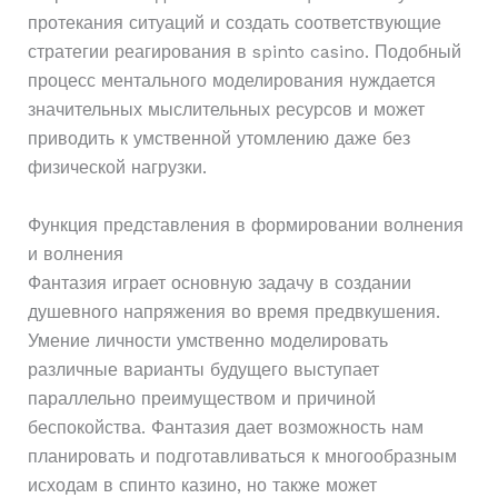
протекания ситуаций и создать соответствующие
стратегии реагирования в spinto casino. Подобный
процесс ментального моделирования нуждается
значительных мыслительных ресурсов и может
приводить к умственной утомлению даже без
физической нагрузки.
Функция представления в формировании волнения
и волнения
Фантазия играет основную задачу в создании
душевного напряжения во время предвкушения.
Умение личности умственно моделировать
различные варианты будущего выступает
параллельно преимуществом и причиной
беспокойства. Фантазия дает возможность нам
планировать и подготавливаться к многообразным
исходам в спинто казино, но также может