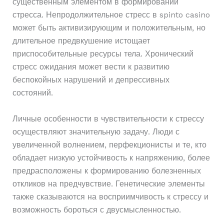
существенным элементом в формировании
стресса. Непродолжительное стресс в spinto casino
может быть активизирующим и положительным, но
длительное предвкушение истощает
приспособительные ресурсы тела. Хронический
стресс ожидания может вести к развитию
беспокойных нарушений и депрессивных
состояний.
Личные особенности в чувствительности к стрессу
осуществляют значительную задачу. Люди с
увеличенной волнением, перфекционисты и те, кто
обладает низкую устойчивость к напряжению, более
предрасположены к формированию болезненных
откликов на предчувствие. Генетические элементы
также сказываются на восприимчивость к стрессу и
возможность бороться с двусмысленностью.