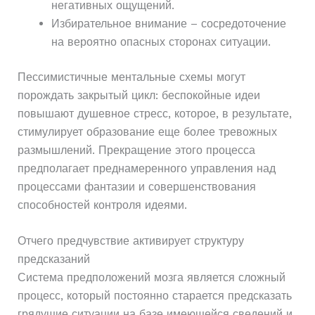
негативных ощущений.
Избирательное внимание – сосредоточение
на вероятно опасных сторонах ситуации.
Пессимистичные ментальные схемы могут
порождать закрытый цикл: беспокойные идеи
повышают душевное стресс, которое, в результате,
стимулирует образование еще более тревожных
размышлений. Прекращение этого процесса
предполагает преднамеренного управления над
процессами фантазии и совершенствования
способностей контроля идеями.
Отчего предчувствие активирует структуру
предсказаний
Система предположений мозга является сложный
процесс, который постоянно старается предсказать
грядущие ситуации на базе имеющейся сведений и