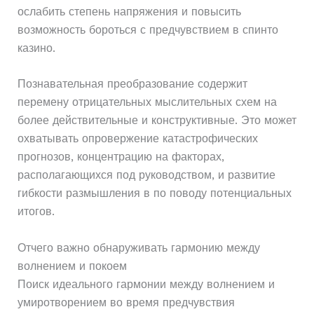
ослабить степень напряжения и повысить
возможность бороться с предчувствием в спинто
казино.
Познавательная преобразование содержит
перемену отрицательных мыслительных схем на
более действительные и конструктивные. Это может
охватывать опровержение катастрофических
прогнозов, концентрацию на факторах,
располагающихся под руководством, и развитие
гибкости размышления в по поводу потенциальных
итогов.
Отчего важно обнаруживать гармонию между
волнением и покоем
Поиск идеального гармонии между волнением и
умиротворением во время предчувствия