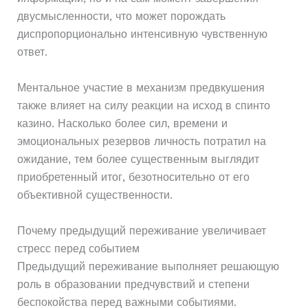
двусмысленности, что может порождать
диспропорционально интенсивную чувственную
ответ.
Ментальное участие в механизм предвкушения
также влияет на силу реакции на исход в спинто
казино. Насколько более сил, времени и
эмоциональных резервов личность потратил на
ожидание, тем более существенным выглядит
приобретенный итог, безотносительно от его
объективной существенности.
Почему предыдущий переживание увеличивает
стресс перед событием
Предыдущий переживание выполняет решающую
роль в образовании предчувствий и степени
беспокойства перед важными событиями.