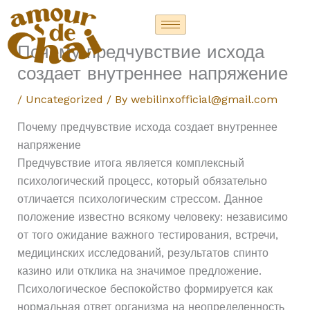
Skip
to
content
Почему предчувствие исхода
создает внутреннее напряжение
/
Uncategorized
/ By
webilinxofficial@gmail.com
Почему предчувствие исхода создает внутреннее
напряжение
Предчувствие итога является комплексный
психологический процесс, который обязательно
отличается психологическим стрессом. Данное
положение известно всякому человеку: независимо
от того ожидание важного тестирования, встречи,
медицинских исследований, результатов спинто
казино или отклика на значимое предложение.
Психологическое беспокойство формируется как
нормальная ответ организма на неопределенность