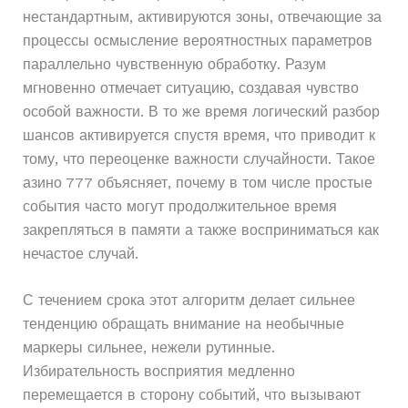
нестандартным, активируются зоны, отвечающие за
процессы осмысление вероятностных параметров
параллельно чувственную обработку. Разум
мгновенно отмечает ситуацию, создавая чувство
особой важности. В то же время логический разбор
шансов активируется спустя время, что приводит к
тому, что переоценке важности случайности. Такое
азино 777 объясняет, почему в том числе простые
события часто могут продолжительное время
закрепляться в памяти а также восприниматься как
нечастое случай.
С течением срока этот алгоритм делает сильнее
тенденцию обращать внимание на необычные
маркеры сильнее, нежели рутинные.
Избирательность восприятия медленно
перемещается в сторону событий, что вызывают