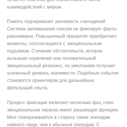
взаимодействий с миром.
Память подчеркивает значимость совпадений
Система запоминания совсем не фиксирует факты
равномерно. Повышенный приоритет приобретают
моменты, соотносящиеся с эмоциональным
подъёмом. Стечение обстоятельств, которое
вызывает изумление или положительный
эмоциональный резонанс, по умолчанию получает
усиленный уровень значимости. Подобные события
становятся ориентиром для дальнейших
фильтраций опыта.
Процесс фиксации включает несколько фаз, плюс
эмоциональная окраска имеет решающую функцию.
Мозг поворачивается в сторону таким эпизодам
намного чаще, чем к обычным эпизодам. С