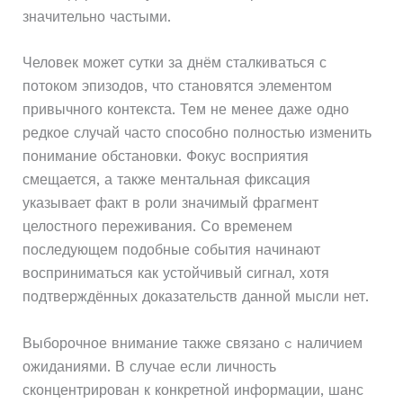
значительно частыми.
Человек может сутки за днём сталкиваться с
потоком эпизодов, что становятся элементом
привычного контекста. Тем не менее даже одно
редкое случай часто способно полностью изменить
понимание обстановки. Фокус восприятия
смещается, а также ментальная фиксация
указывает факт в роли значимый фрагмент
целостного переживания. Со временем
последующем подобные события начинают
восприниматься как устойчивый сигнал, хотя
подтверждённых доказательств данной мысли нет.
Выборочное внимание также связано c наличием
ожиданиями. В случае если личность
сконцентрирован к конкретной информации, шанс