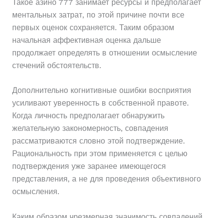
Такое азино 777 занимает ресурсы и предполагает
ментальных затрат, по этой причине почти все
первых оценок сохраняется. Таким образом
начальная аффективная оценка дальше
продолжает определять в отношении осмысление
стечений обстоятельств.
Дополнительно когнитивные ошибки восприятия
усиливают уверенность в собственной правоте.
Когда личность предполагает обнаружить
желательную закономерность, совпадения
рассматриваются словно этой подтверждение.
Рациональность при этом применяется с целью
подтверждения уже заранее имеющегося
представления, а не для проведения объективного
осмысления.
Каким образом чрезмерная значимость совпадений