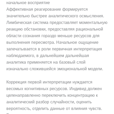
начальное восприятие
Аффективная реагирование формируется
значительно быстрее аналитического осмысления.
Лимбическая система предоставляет моментальную
реакцию обстановки, предоставляя рациональной
области сознания гораздо меньше ресурсов для
выполнения пересмотра. Начальное ощущение
запечатывается в роли первичная интерпретация
наблюдаемого, в дальнейшем дальнейшая
аналитика применяется на базовый слой
изначально сложившейся эмоциональной модели.
Коррекция первой интерпретации нуждается
весомых когнитивных ресурсов. Индивид должен
целенаправленно переключить концентрацию к
аналитический разбор случайности, оценить
вероятность, отделить данные от влияния чувств.