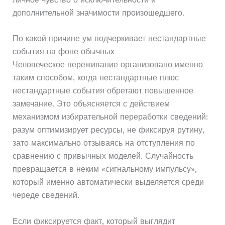
дополнительной значимости произошедшего.
По какой причине ум подчеркивает нестандартные
события на фоне обычных
Человеческое переживание организовано именно
таким способом, когда нестандартные плюс
нестандартные события обретают повышенное
замечание. Это объясняется с действием
механизмом избирательной переработки сведений:
разум оптимизирует ресурсы, не фиксируя рутину,
зато максимально отзываясь на отступления по
сравнению с привычных моделей. Случайность
превращается в неким «сигнальному импульсу»,
который именно автоматически выделяется среди
череде сведений.
Если фиксируется факт, который выглядит