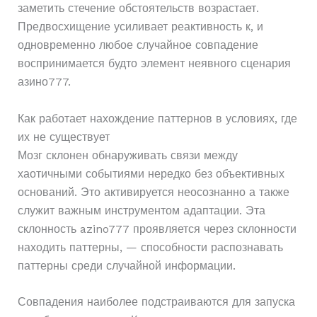
заметить стечение обстоятельств возрастает.
Предвосхищение усиливает реактивность к, и
одновременно любое случайное совпадение
воспринимается будто элемент неявного сценария
азино777.
Как работает нахождение паттернов в условиях, где
их не существует
Мозг склонен обнаруживать связи между
хаотичными событиями нередко без объективных
оснований. Это активируется неосознанно а также
служит важным инструментом адаптации. Эта
склонность azino777 проявляется через склонности
находить паттерны, — способности распознавать
паттерны среди случайной информации.
Совпадения наиболее подстраиваются для запуска