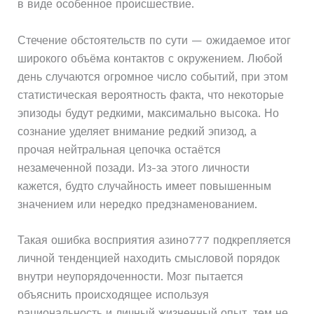
в виде особенное происшествие.
Стечение обстоятельств по сути — ожидаемое итог
широкого объёма контактов с окружением. Любой
день случаются огромное число событий, при этом
статистическая вероятность факта, что некоторые
эпизоды будут редкими, максимально высока. Но
сознание уделяет внимание редкий эпизод, а
прочая нейтральная цепочка остаётся
незамеченной позади. Из-за этого личности
кажется, будто случайность имеет повышенным
значением или нередко предзнаменованием.
Такая ошибка восприятия азино777 подкрепляется
личной тенденцией находить смысловой порядок
внутри неупорядоченности. Мозг пытается
объяснить происходящее используя
рациональность и личный жизненный опыт, тем не