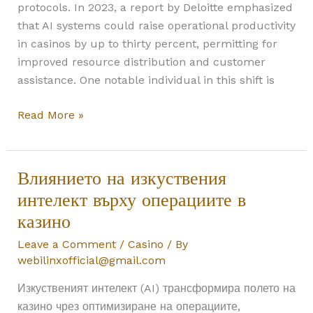
protocols. In 2023, a report by Deloitte emphasized
that AI systems could raise operational productivity
in casinos by up to thirty percent, permitting for
improved resource distribution and customer
assistance. One notable individual in this shift is
Read More »
Влиянието на изкуствения
Влиянието
на
интелект върху операциите в
изкуствения
казино
интелект
Leave a Comment
/
Casino
/ By
върху
webilinxofficial@gmail.com
операциите
в
Изкуственият интелект (AI) трансформира полето на
казино
казино чрез оптимизиране на операциите,