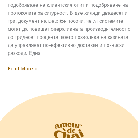
подобряване на клиентския опит и подобряване на
протоколите за сигурност. В две хиляди двадесет и
три, документ на Deloitte посочи, че AI системите
могат да повишат оперативната производителност с
до тридесет процента, което позволява на казината
да управляват по-ефективно доставки и по-ниски
разходи. Една
Read More »