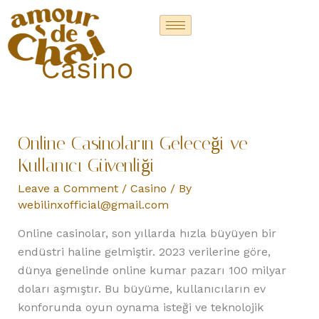
Skip
to
content
Casino
Online Casinoların Geleceği ve
Online
Casinoların
Kullanıcı Güvenliği
Geleceği
Leave a Comment
/
Casino
/ By
ve
webilinxofficial@gmail.com
Kullanıcı
Güvenliği
Online casinolar, son yıllarda hızla büyüyen bir
endüstri haline gelmiştir. 2023 verilerine göre,
dünya genelinde online kumar pazarı 100 milyar
doları aşmıştır. Bu büyüme, kullanıcıların ev
konforunda oyun oynama isteği ve teknolojik