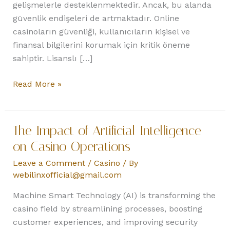
gelişmelerle desteklenmektedir. Ancak, bu alanda
güvenlik endişeleri de artmaktadır. Online
casinoların güvenliği, kullanıcıların kişisel ve
finansal bilgilerini korumak için kritik öneme
sahiptir. Lisanslı […]
Read More »
The Impact of Artificial Intelligence
The
Impact
on Casino Operations
of
Leave a Comment
/
Casino
/ By
Artificial
webilinxofficial@gmail.com
Intelligence
on
Machine Smart Technology (AI) is transforming the
Casino
casino field by streamlining processes, boosting
Operations
customer experiences, and improving security